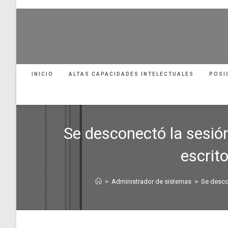
Ir
al
contenido
INICIO
ALTAS CAPACIDADES INTELECTUALES
POSI
Se desconectó la sesión
escrit
>
Administrador de sistemas
>
Se desco