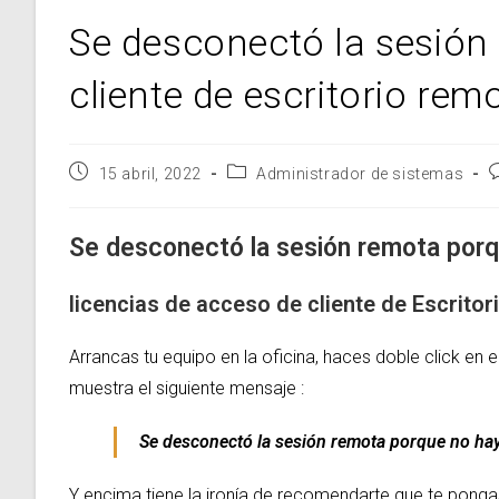
Se desconectó la sesión
cliente de escritorio rem
Publicación
Categoría
C
15 abril, 2022
Administrador de sistemas
de
de
d
la
la
l
entrada:
entrada:
e
Se desconectó la sesión remota porq
licencias de acceso de cliente de Escrito
Arrancas tu equipo en la oficina, haces doble click en 
muestra el siguiente mensaje :
Se desconectó la sesión remota porque no hay 
Y encima tiene la ironía de recomendarte que te ponga