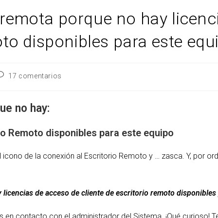
 remota porque no hay licenc
oto disponibles para este equ
omentarios
17 comentarios
e
a
ntrada:
ue no hay:
rio Remoto disponibles para este equipo
el icono de la conexión al Escritorio Remoto y … zasca. Y, por or
licencias de acceso de cliente de escritorio remoto disponibles
s en contacto con el administrador del Sistema. ¡Qué curioso!