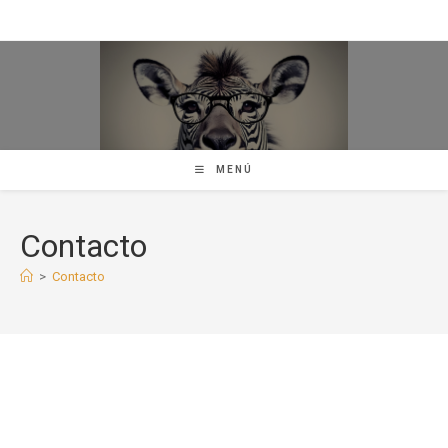
Ir
al
contenido
MENÚ
Contacto
>
Contacto