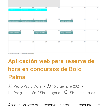
Aplicación web para reserva de
hora en concursos de Bolo
Palma
Autor
Publicación
Pedro Pablo Moral
15 diciembre, 2021
de
de
Categoría
Comentarios
Programación
/
Sin categoría
Sin comentarios
la
la
de
de
entrada:
entrada:
la
la
Aplicación web para reserva de hora en concursos de
entrada:
entrada: