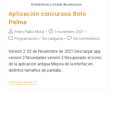
Estadísticas y listado de concursos
Aplicación concursos Bolo
Palma
Autor
Publicación
Pedro Pablo Moral
1 noviembre, 2021
de
de
Categoría
Comentarios
Programación
/
Sin categoría
Sin comentarios
la
la
de
de
entrada:
entrada:
la
la
Versión 2: 02 de Noviembre de 2021 Descargar app
entrada:
entrada:
version 2 Novedades versión 2 Recuperado el icono
de la aplicación antigua Mejora de la interfaz en
distintos tamaños de pantalla…
Aplicación
Continuar Leyendo
Concursos
Bolo
Palma