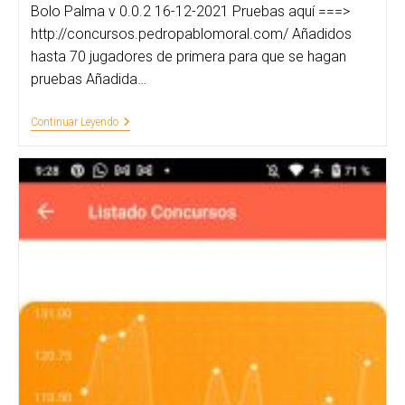
Bolo Palma v 0.0.2 16-12-2021 Pruebas aquí ===>
http://concursos.pedropablomoral.com/ Añadidos
hasta 70 jugadores de primera para que se hagan
pruebas Añadida…
Aplicación
Continuar Leyendo
Web
Para
Reserva
De
Hora
En
Concursos
De
Bolo
Palma