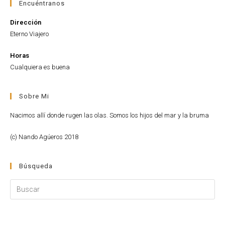
Encuéntranos
Dirección
Eterno Viajero
Horas
Cualquiera es buena
Sobre Mi
Nacimos allí donde rugen las olas. Somos los hijos del mar y la bruma
(c) Nando Agúeros 2018
Búsqueda
Pul
Es
pa
cer