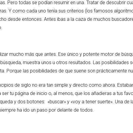
as. Pero todas se podían resumir en una. Tratar de descubrir c
as. Y como cada uno tenía sus criterios (los famosos algoritm
ho desde entonces. Antes ibas a la caza de muchos buscadores
o.
lizar mucho más que antes. Ese único y potente motor de búsque
úsqueda, muestra unos u otros resultados. Las posibilidades so
lauta. Porque las posibilidades de que suene son prácticamente nu
ipios de siglo no era tan simple y directo como ahora. Estaban
ser tu página de inicio o, al menos, que los añadieras a tus fav
queda y dos botones: «buscar» y «voy a tener suerte». Una de l
siempre ha ido un paso por delante de todos.