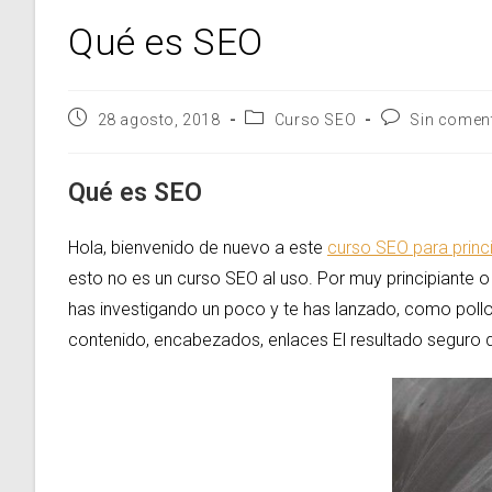
Qué es SEO
Publicación
Categoría
Comentarios
28 agosto, 2018
Curso SEO
Sin comen
de
de
de
la
la
la
entrada:
entrada:
entrada:
Qué es SEO
Hola, bienvenido de nuevo a este
curso SEO para princ
esto no es un curso SEO al uso. Por muy principiante 
has investigando un poco y te has lanzado, como poll
contenido, encabezados, enlaces El resultado seguro q