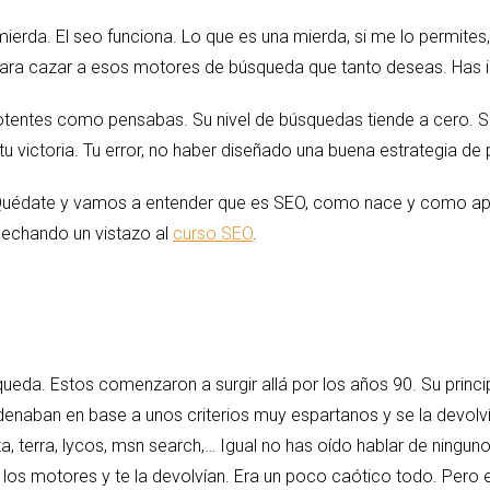
rda. El seo funciona. Lo que es una mierda, si me lo permites, 
ara cazar a esos motores de búsqueda que tanto deseas. Has i
otentes como pensabas. Su nivel de búsquedas tiende a cero. Si
 tu victoria. Tu error, no haber diseñado una buena estrategia de
a. Quédate y vamos a entender que es SEO, como nace y como apl
s echando un vistazo al
curso SEO
.
a. Estos comenzaron a surgir allá por los años 90. Su principal 
rdenaban en base a unos criterios muy espartanos y se la devolví
a, terra, lycos, msn search,… Igual no has oído hablar de ningu
 los motores y te la devolvían. Era un poco caótico todo. Pero