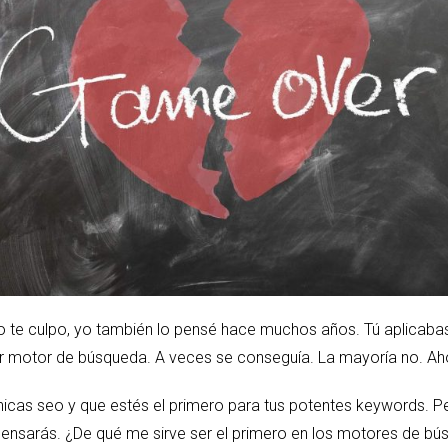
o te culpo, yo también lo pensé hace muchos años. Tú aplicab
er motor de búsqueda. A veces se conseguía. La mayoría no. Ahor
icas seo y que estés el primero para tus potentes keywords. Pe
pensarás. ¿De qué me sirve ser el primero en los motores de bús